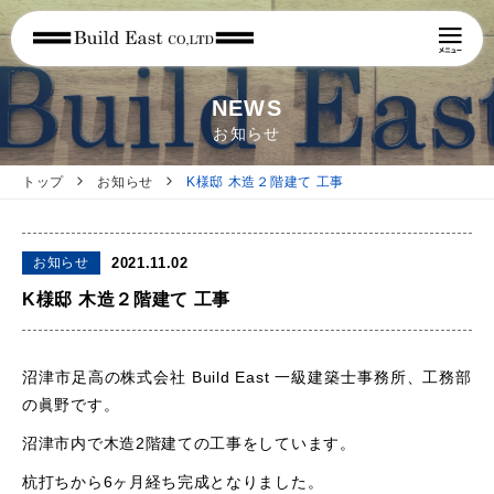
NEWS
お知らせ
トップ
お知らせ
K様邸 木造２階建て 工事
お知らせ
2021.11.02
K様邸 木造２階建て 工事
沼津市足高の株式会社 Build East 一級建築士事務所、工務部
の眞野です。
沼津市内で木造2階建ての工事をしています。
杭打ちから6ヶ月経ち完成となりました。