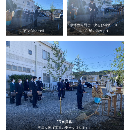
敷地の四隅と中央をお神酒・米・
「四方祓いの儀」
塩・白紙で清めます。
『玉串拝礼』
玉串を捧げ工事の安全を祈ります。