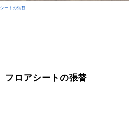
アシートの張替
様 フロアシートの張替