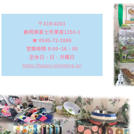
〒419-0201
静岡県富士市厚原1150-1
☎ 0545-72-1886
営業時間 9:00~16：00
定休日：日・月曜日
https://happy-trimming.jp/