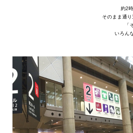
約2
そのまま通り
「
いろん