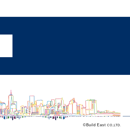
©Build East
CO,LTD.