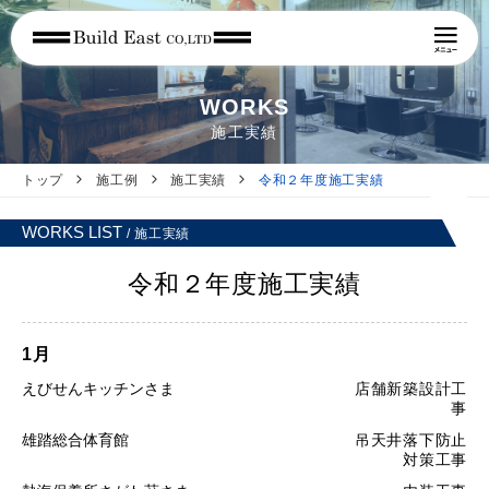
WORKS
施工実績
トップ
施工例
施工実績
令和２年度施工実績
WORKS LIST
/ 施工実績
令和２年度施工実績
1月
えびせんキッチンさま
店舗新築設計工
事
雄踏総合体育館
吊天井落下防止
対策工事