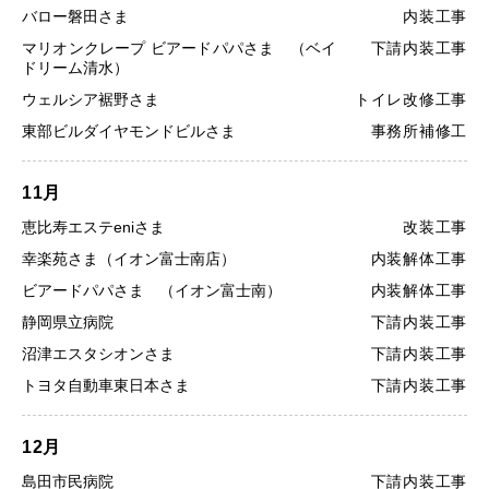
バロー磐田さま
内装工事
マリオンクレープ ビアードパパさま （ベイ
下請内装工事
ドリーム清水）
ウェルシア裾野さま
トイレ改修工事
東部ビルダイヤモンドビルさま
事務所補修工
11月
恵比寿エステeniさま
改装工事
幸楽苑さま（イオン富士南店）
内装解体工事
ビアードパパさま （イオン富士南）
内装解体工事
静岡県立病院
下請内装工事
沼津エスタシオンさま
下請内装工事
トヨタ自動車東日本さま
下請内装工事
12月
島田市民病院
下請内装工事