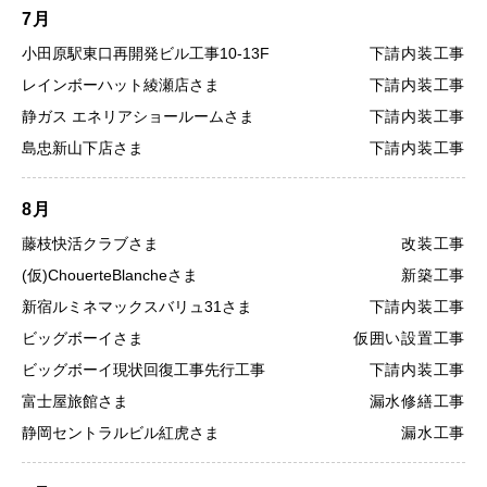
7月
小田原駅東口再開発ビル工事10-13F
下請内装工事
レインボーハット綾瀬店さま
下請内装工事
静ガス エネリアショールームさま
下請内装工事
島忠新山下店さま
下請内装工事
8月
藤枝快活クラブさま
改装工事
(仮)ChouerteBlancheさま
新築工事
新宿ルミネマックスバリュ31さま
下請内装工事
ビッグボーイさま
仮囲い設置工事
ビッグボーイ現状回復工事先行工事
下請内装工事
富士屋旅館さま
漏水修繕工事
静岡セントラルビル紅虎さま
漏水工事