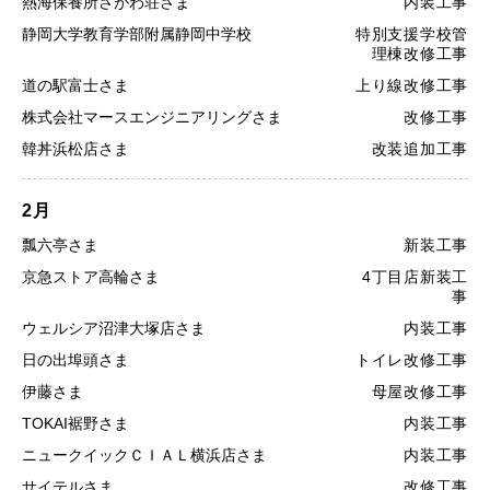
熱海保養所さがわ荘さま
内装工事
静岡大学教育学部附属静岡中学校
特別支援学校管
理棟改修工事
道の駅富士さま
上り線改修工事
株式会社マースエンジニアリングさま
改修工事
韓丼浜松店さま
改装追加工事
2月
瓢六亭さま
新装工事
京急ストア高輪さま
4丁目店新装工
事
ウェルシア沼津大塚店さま
内装工事
日の出埠頭さま
トイレ改修工事
伊藤さま
母屋改修工事
TOKAI裾野さま
内装工事
ニュークイックＣＩＡＬ横浜店さま
内装工事
サイテルさま
改修工事