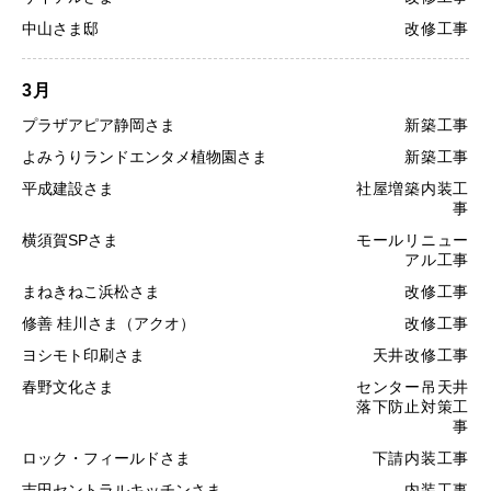
中山さま邸
改修工事
3月
プラザアピア静岡さま
新築工事
よみうりランドエンタメ植物園さま
新築工事
平成建設さま
社屋増築内装工
事
横須賀SPさま
モールリニュー
アル工事
まねきねこ浜松さま
改修工事
修善 桂川さま（アクオ）
改修工事
ヨシモト印刷さま
天井改修工事
春野文化さま
センター吊天井
落下防止対策工
事
ロック・フィールドさま
下請内装工事
吉田セントラルキッチンさま
内装工事