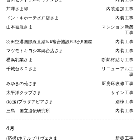
芹澤さま邸
内装追加工事
ドン・キホーテ水戸店さま
内装工事
山本被服さま
マンション新築
工事
羽田空港国際線直結ﾎﾃﾙ複合施設PJ紀伊国屋
内装工事
マツモトキヨシ本郷台店さま
内装工事
横浜乳業さま
断熱材貼り工事
千城台ＳＣさま
リニューアル工
事
みゆきの苑さま
厨房床改修工事
太平洋クラブさま
サイン工事
(応援)プラザアピアさま
別棟工事
三島 国立遺伝研究所
内装工事
4月
(応援)ホテルプリヴェさま
新築工事