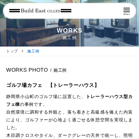
WORKS
施工例
トップ
施工例
WORKS PHOTO
/ 施工例
ゴルフ場カフェ 【トレーラーハウス】
静岡県小山町のゴルフ場に設置した、
トレーラーハウス型カ
フェ棟
の事例です。
自然環境に調和する外観と、落ち着きと高級感を備えた内装
により、ゴルファーが心地よく過ごせる休憩空間を実現しま
した。
木目調クロスやタイル、ダークグレーの天井で統一し、照明