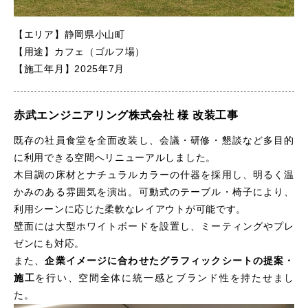
【エリア】静岡県小山町
【用途】カフェ（ゴルフ場）
【施工年月】2025年7月
赤武エンジニアリング株式会社 様 改装工事
既存の社員食堂を全面改装し、会議・研修・懇談など多目的
に利用できる空間へリニューアルしました。
木目調の床材とナチュラルカラーの什器を採用し、明るく温
かみのある雰囲気を演出。可動式のテーブル・椅子により、
利用シーンに応じた柔軟なレイアウトが可能です。
壁面には大型ホワイトボードを設置し、ミーティングやプレ
ゼンにも対応。
また、
企業イメージに合わせたグラフィックシートの提案・
施工
を行い、空間全体に統一感とブランド性を持たせまし
た。