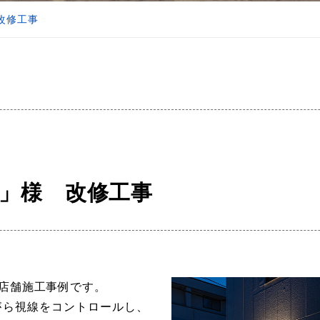
 改修工事
大」様 改修工事
店舗施工事例です。
がら視線をコントロールし、