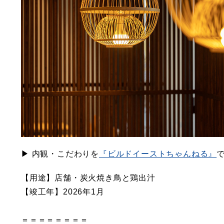
▶︎ 内観・こだわりを
『ビルドイーストちゃんねる』
【用途】店舗・炭火焼き鳥と鶏出汁
【竣工年】2026年1月
＝＝＝＝＝＝＝＝